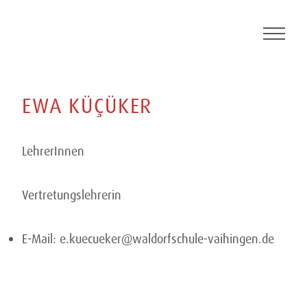
Skip
to
content
EWA
KÜÇÜKER
LehrerInnen
Vertretungslehrerin
E-Mail:
e.kuecueker@waldorfschule-vaihingen.de