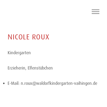
Skip
to
content
NICOLE
ROUX
Kindergarten
Erzieherin, Elfenstübchen
E-Mail:
n.roux@waldorfkindergarten-vaihingen.de