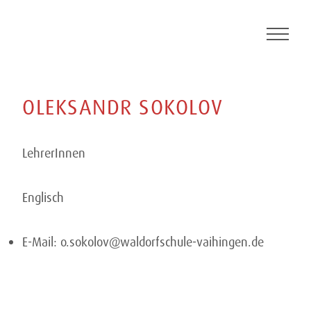
Skip
to
content
OLEKSANDR
SOKOLOV
LehrerInnen
Englisch
E-Mail:
o.sokolov@waldorfschule-vaihingen.de