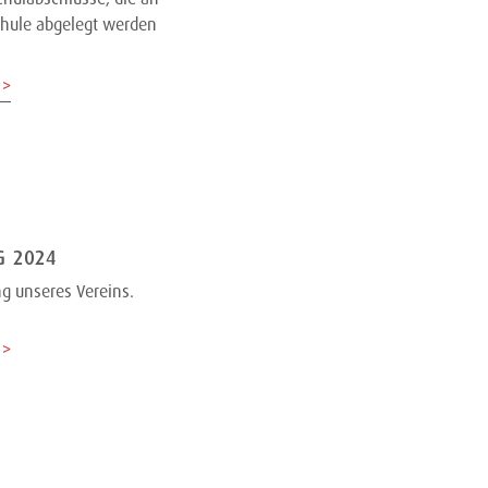
chule abgelegt werden
 >
G 2024
g unseres Vereins.
 >