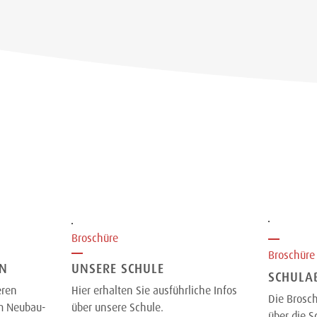
Broschüre
Broschüre
EN
UNSERE SCHULE
SCHULA
eren
Hier erhalten Sie ausführliche Infos
Die Brosch
em Neubau-
über unsere Schule.
über die S