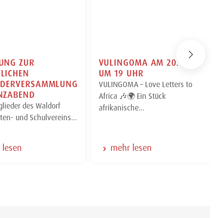
UNG ZUR
VULINGOMA AM 20. MAI
LICHEN
UM 19 UHR
IEDERVERSAMMLUNG
VULINGOMA – Love Letters to
NZABEND
Africa 🎶🌍 Ein Stück
glieder des Waldorf
afrikanische…
rten- und Schulvereins…
 lesen
mehr lesen