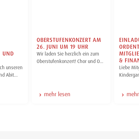
N
OBERSTUFENKONZERT AM
EINLAD
26. JUNI UM 19 UHR
ORDENT
N UND
MITGL
Wir laden Sie herzlich ein zum
& FINA
Oberstufenkonzert! Chor und O…
ch unseren
Liebe Mit
und Abit…
Kinderga
mehr lesen
mehr