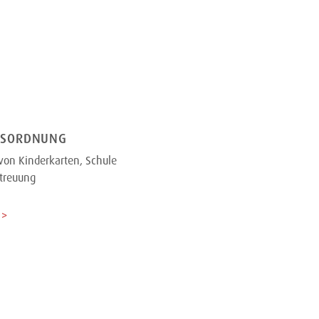
GSORDNUNG
von Kinderkarten, Schule
treuung
 >