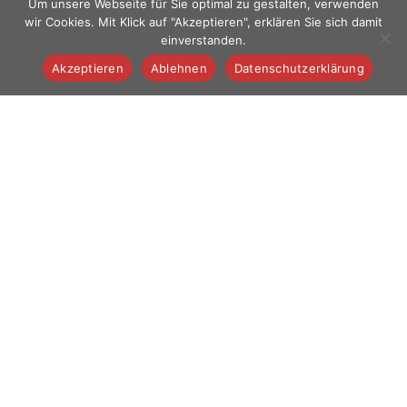
Um unsere Webseite für Sie optimal zu gestalten, verwenden
wir Cookies. Mit Klick auf "Akzeptieren", erklären Sie sich damit
einverstanden.
Akzeptieren
Ablehnen
Datenschutzerklärung
Wir sind
Aufnahme
SPENDEN
Mitglied
Kindergarten
SUCHE
Schule
MensaMax
Verwaltung
Impressum