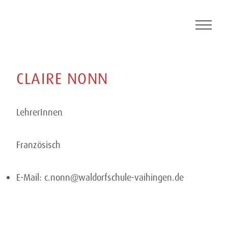
Skip
to
content
CLAIRE
NONN
LehrerInnen
Französisch
E-Mail:
c.nonn@waldorfschule-vaihingen.de