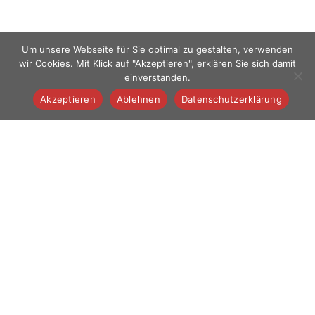
Um unsere Webseite für Sie optimal zu gestalten, verwenden
wir Cookies. Mit Klick auf "Akzeptieren", erklären Sie sich damit
einverstanden.
Akzeptieren
Ablehnen
Datenschutzerklärung
Wir sind
Aufnahme
SPENDEN
Mitglied
Kindergarten
SUCHE